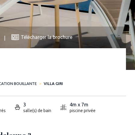
Télécharger la brochure
CATION BOUILLANTE
VILLA GIRI
3
4m x 7m
rés
salle(s) de bain
piscine privée