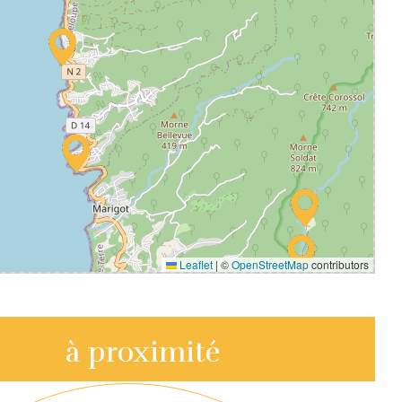
Leaflet
|
©
OpenStreetMap
contributors
à proximité