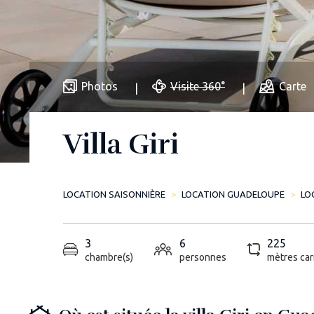
Photos
Visite 360°
Carte
Villa Giri
LOCATION SAISONNIÈRE
LOCATION GUADELOUPE
LO
3
6
225
chambre(s)
personnes
mètres car