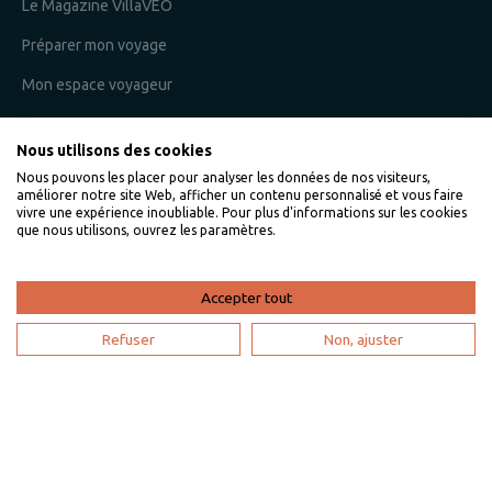
Le Magazine VillaVEO
Préparer mon voyage
Mon espace voyageur
Nous utilisons des cookies
Je suis un propriétaire
Nous pouvons les placer pour analyser les données de nos visiteurs,
améliorer notre site Web, afficher un contenu personnalisé et vous faire
L'expertise VillaVEO
vivre une expérience inoubliable. Pour plus d'informations sur les cookies
que nous utilisons, ouvrez les paramètres.
Déposer mon annonce
Bien gérer ma location saisonnière
Accepter tout
Mon espace propriétaire
Refuser
Non, ajuster
Devenir partenaire
Je suis une agence de voyage