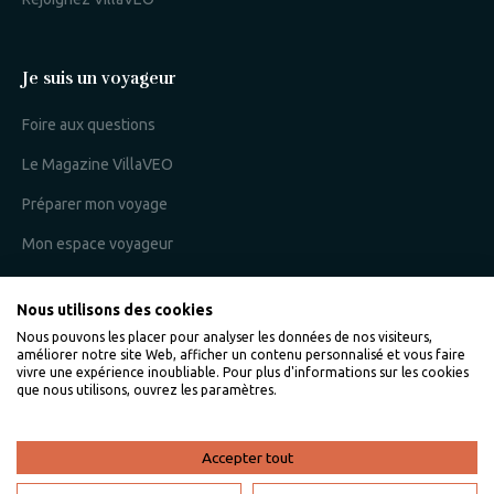
Je suis un voyageur
Foire aux questions
Le Magazine VillaVEO
Préparer mon voyage
Mon espace voyageur
Nous utilisons des cookies
Je suis un propriétaire
Nous pouvons les placer pour analyser les données de nos visiteurs,
améliorer notre site Web, afficher un contenu personnalisé et vous faire
L'expertise VillaVEO
vivre une expérience inoubliable. Pour plus d'informations sur les cookies
que nous utilisons, ouvrez les paramètres.
Déposer mon annonce
Bien gérer ma location saisonnière
Accepter tout
Mon espace propriétaire