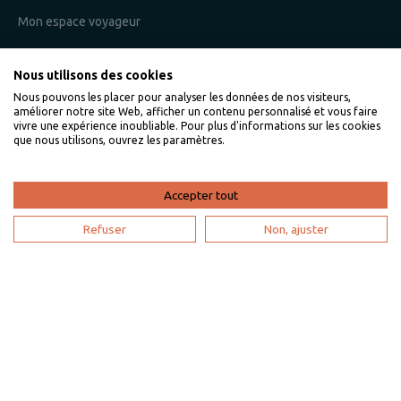
Mon espace voyageur
Nous utilisons des cookies
Je suis un propriétaire
Nous pouvons les placer pour analyser les données de nos visiteurs,
améliorer notre site Web, afficher un contenu personnalisé et vous faire
L'expertise VillaVEO
vivre une expérience inoubliable. Pour plus d'informations sur les cookies
que nous utilisons, ouvrez les paramètres.
Déposer mon annonce
Bien gérer ma location saisonnière
Accepter tout
Mon espace propriétaire
Refuser
Non, ajuster
Devenir partenaire
Je suis une agence de voyage
Mon compte