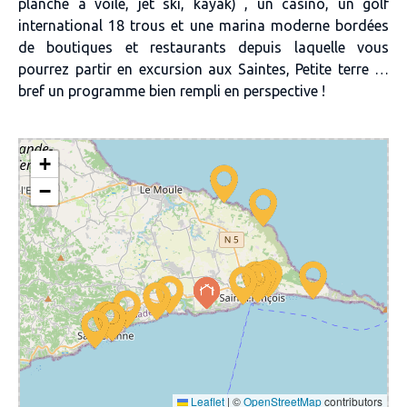
planche à voile, jet ski, kayak) , un
casino
, un
golf
international 18 trous
et une marina moderne bordées
de boutiques et restaurants depuis laquelle vous
pourrez partir en
excursion aux Saintes, Petite terre
…
bref un
programme bien rempli en perspective !
+
−
Leaflet
|
©
OpenStreetMap
contributors