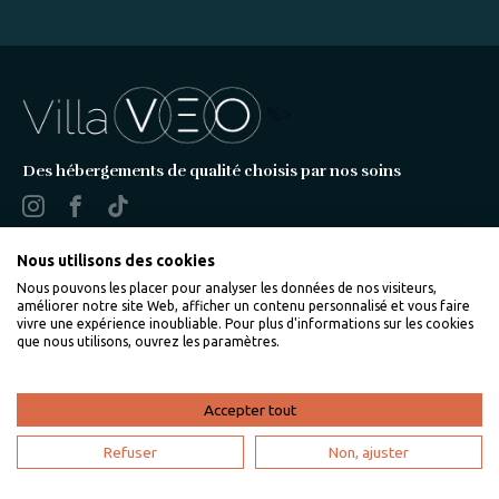
%>
Des hébergements de qualité choisis par nos soins
Nous utilisons des cookies
Nous pouvons les placer pour analyser les données de nos visiteurs,
A propos de VillaVEO
améliorer notre site Web, afficher un contenu personnalisé et vous faire
vivre une expérience inoubliable. Pour plus d'informations sur les cookies
que nous utilisons, ouvrez les paramètres.
Qui sommes-nous ?
Les garanties VillaVEO
Accepter tout
Rejoignez VillaVEO
Refuser
Non, ajuster