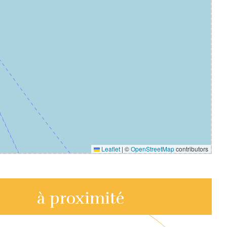
Leaflet
|
©
OpenStreetMap
contributors
à proximité