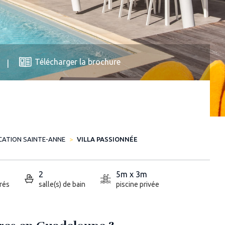
Télécharger la brochure
CATION SAINTE-ANNE
VILLA PASSIONNÉE
2
5m x 3m
rés
salle(s) de bain
piscine privée