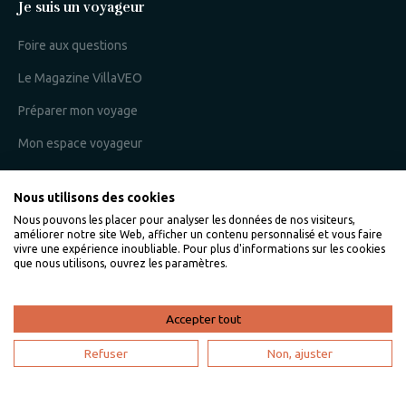
Je suis un voyageur
Foire aux questions
Le Magazine VillaVEO
Préparer mon voyage
Mon espace voyageur
Nous utilisons des cookies
Je suis un propriétaire
Nous pouvons les placer pour analyser les données de nos visiteurs,
améliorer notre site Web, afficher un contenu personnalisé et vous faire
L'expertise VillaVEO
vivre une expérience inoubliable. Pour plus d'informations sur les cookies
que nous utilisons, ouvrez les paramètres.
Déposer mon annonce
Bien gérer ma location saisonnière
Accepter tout
Mon espace propriétaire
Refuser
Non, ajuster