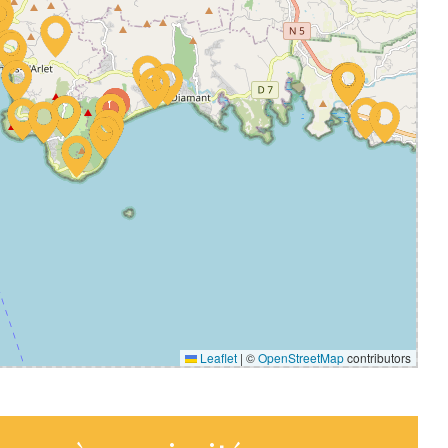
Leaflet
|
©
OpenStreetMap
contributors