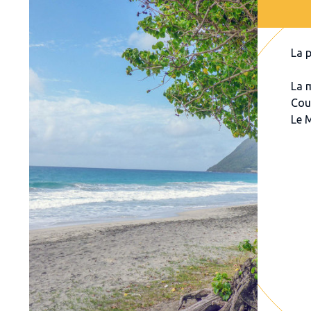
La 
La 
Cou
Le 