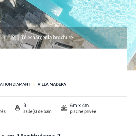
Télécharger la brochure
CATION DIAMANT
VILLA MADERA
3
6m x 4m
rés
salle(s) de bain
piscine privée