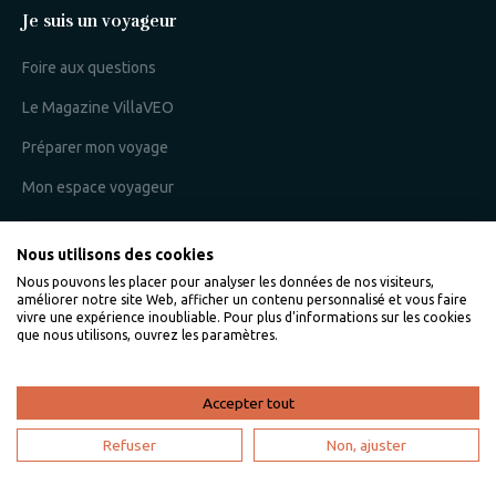
Je suis un voyageur
Foire aux questions
Le Magazine VillaVEO
Préparer mon voyage
Mon espace voyageur
Nous utilisons des cookies
Je suis un propriétaire
Nous pouvons les placer pour analyser les données de nos visiteurs,
améliorer notre site Web, afficher un contenu personnalisé et vous faire
L'expertise VillaVEO
vivre une expérience inoubliable. Pour plus d'informations sur les cookies
que nous utilisons, ouvrez les paramètres.
Déposer mon annonce
Bien gérer ma location saisonnière
Accepter tout
Mon espace propriétaire
Refuser
Non, ajuster