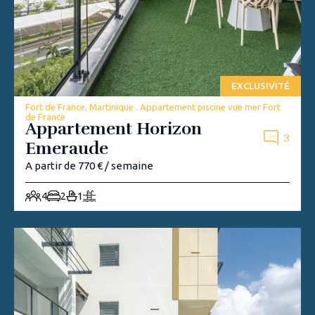
EXCLUSIVITÉ
Fort de France, Martinique . Appartement piscine vue mer Fort
de France
Appartement Horizon
3
Emeraude
A partir de 770 € / semaine
4
2
1