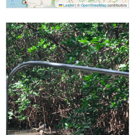
Leaflet
|
©
OpenStreetMap
contributors