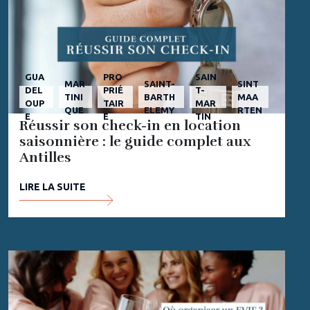
GUA
PRO
SAIN
MAR
SAINT-
SINT
DEL
PRIÉ
T-
TINI
BARTH
MAA
OUP
TAIR
MAR
QUE
ELEMY
RTEN
E
E
TIN
Réussir son check-in en location
saisonnière : le guide complet aux
Antilles
LIRE LA SUITE