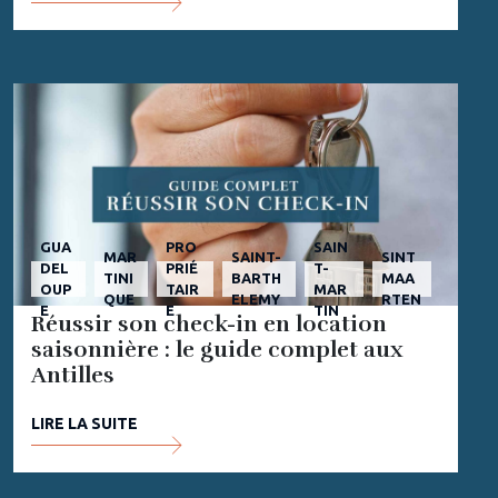
GUA
PRO
SAIN
MAR
SAINT-
SINT
DEL
PRIÉ
T-
TINI
BARTH
MAA
OUP
TAIR
MAR
QUE
ELEMY
RTEN
E
E
TIN
Réussir son check-in en location
saisonnière : le guide complet aux
Antilles
LIRE LA SUITE