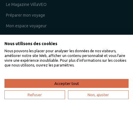
Le Magazine VillaVEO
Préparer mon voyage
Mon espace voyageur
Nous utilisons des cookies
Je suis un propriétaire
Nous pouvons les placer pour analyser les données de nos visiteurs,
améliorer notre site Web, afficher un contenu personnalisé et vous faire
L'expertise VillaVEO
vivre une expérience inoubliable. Pour plus d'informations sur les cookies
que nous utilisons, ouvrez les paramètres.
Déposer mon annonce
Bien gérer ma location saisonnière
Accepter tout
Mon espace propriétaire
Refuser
Non, ajuster
Devenir partenaire
Je suis une agence de voyage