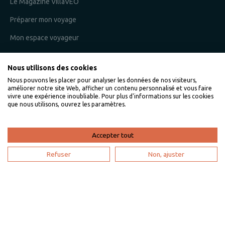
Le Magazine VillaVEO
Préparer mon voyage
Mon espace voyageur
Nous utilisons des cookies
Je suis un propriétaire
Nous pouvons les placer pour analyser les données de nos visiteurs,
améliorer notre site Web, afficher un contenu personnalisé et vous faire
L'expertise VillaVEO
vivre une expérience inoubliable. Pour plus d'informations sur les cookies
que nous utilisons, ouvrez les paramètres.
Déposer mon annonce
Bien gérer ma location saisonnière
Accepter tout
Mon espace propriétaire
Refuser
Non, ajuster
Devenir partenaire
Je suis une agence de voyage
Mon compte