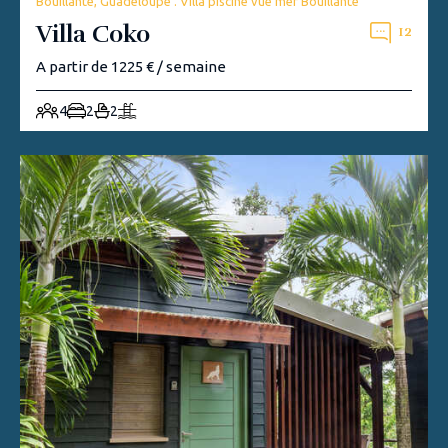
Bouillante, Guadeloupe . Villa piscine vue mer Bouillante
Villa Coko
12
A partir de 1225 € / semaine
4
2
2