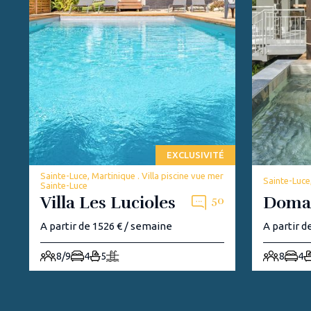
EXCLUSIVITÉ
Sainte-Luce, Martinique . Villa piscine vue mer
Sainte-Luce,
Sainte-Luce
Villa Les Lucioles
Doma
50
A partir de 1526 € / semaine
A partir d
8/9
4
5
8
4