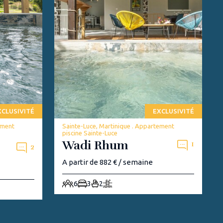
XCLUSIVITÉ
EXCLUSIVITÉ
ement
Sainte-Luce, Martinique . Appartement
piscine Sainte-Luce
Wadi Rhum
1
2
A partir de 882 € / semaine
6
3
2