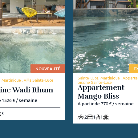
NOUVEAUTÉ
E
Sainte-Luce, Martinique . Appart
 Martinique . Villa Sainte-Luce
piscine Sainte-Luce
Appartement
ine Wadi Rhum
Mango Bliss
e 1526 € / semaine
A partir de 770 € / semaine
3
2
1
1