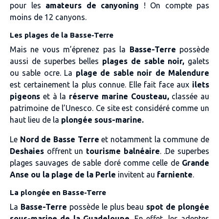
pour les
amateurs de canyoning
! On compte pas
moins de 12 canyons.
Les plages de la Basse-Terre
Mais ne vous m’éprenez pas la
Basse-Terre
possède
aussi de superbes belles
plages de sable noir,
galets
ou sable ocre. La
plage de sable noir de Malendure
est certainement la plus connue. Elle fait face aux
ilets
pigeons
et à la
réserve marine Cousteau,
classée au
patrimoine de l’Unesco. Ce site est considéré comme un
haut lieu de la
plongée sous-marine.
Le
Nord de Basse Terre
et notamment la commune de
Deshaies
offrent un
tourisme balnéaire
. .De superbes
plages sauvages de sable doré comme celle de
Grande
Anse ou la plage de la Perle
invitent au
farniente
.
La plongée en Basse-Terre
La
Basse-Terre
possède le plus beau
spot de plongée
sous-marine de la Guadeloupe
. En effet, les adeptes