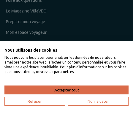
Foire aux questions
Le Magazine VillaVEO
Préparer mon voyage
Mon espace voyageur
Nous utilisons des cookies
Je suis un propriétaire
Nous pouvons les placer pour analyser les données de nos visiteurs,
améliorer notre site Web, afficher un contenu personnalisé et vous faire
L'expertise VillaVEO
vivre une expérience inoubliable. Pour plus d'informations sur les cookies
que nous utilisons, ouvrez les paramètres.
Déposer mon annonce
Bien gérer ma location saisonnière
Accepter tout
Mon espace propriétaire
Refuser
Non, ajuster
Devenir partenaire
Je suis une agence de voyage