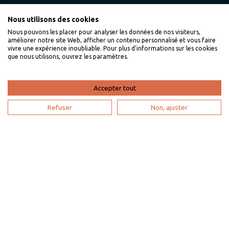
Nous utilisons des cookies
Je suis un propriétaire
Nous pouvons les placer pour analyser les données de nos visiteurs,
améliorer notre site Web, afficher un contenu personnalisé et vous faire
L'expertise VillaVEO
vivre une expérience inoubliable. Pour plus d'informations sur les cookies
que nous utilisons, ouvrez les paramètres.
Déposer mon annonce
Bien gérer ma location saisonnière
Accepter tout
Mon espace propriétaire
Refuser
Non, ajuster
Devenir partenaire
Je suis une agence de voyage
Mon compte
Plan du site
Paramètres de recherche
Mentions