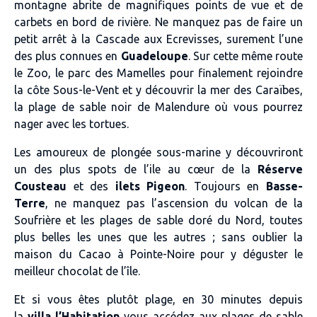
montagne abrite de magnifiques points de vue et de
carbets en bord de rivière. Ne manquez pas de faire un
petit arrêt à la Cascade aux Ecrevisses, surement l’une
des plus connues en
Guadeloupe
. Sur cette même route
le Zoo, le parc des Mamelles pour finalement rejoindre
la côte Sous-le-Vent et y découvrir la mer des Caraïbes,
la plage de sable noir de Malendure où vous pourrez
nager avec les tortues.
Les amoureux de plongée sous-marine y découvriront
un des plus spots de l’ile au cœur de la
Réserve
Cousteau
et des
ilets Pigeon
. Toujours en
Basse-
Terre
, ne manquez pas l’ascension du volcan de la
Soufrière et les plages de sable doré du Nord, toutes
plus belles les unes que les autres ; sans oublier la
maison du Cacao à Pointe-Noire pour y déguster le
meilleur chocolat de l’île.
Et si vous êtes plutôt plage, en 30 minutes depuis
la
villa l’Habitation
vous accédez aux plages de sable