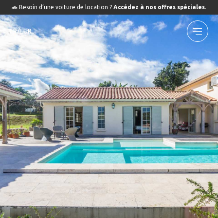
🚗 Besoin d’une voiture de location ?
Accédez à nos offres spéciales
.
FR/EUR