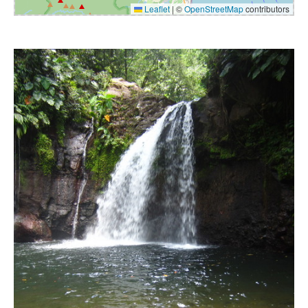
Leaflet
|
©
OpenStreetMap
contributors