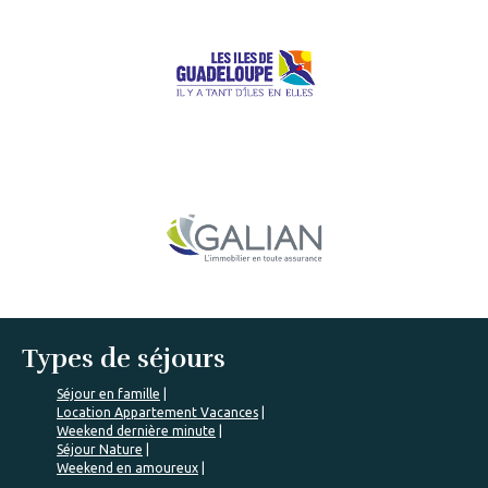
Types de séjours
Séjour en famille
Location Appartement Vacances
Weekend dernière minute
Séjour Nature
Weekend en amoureux