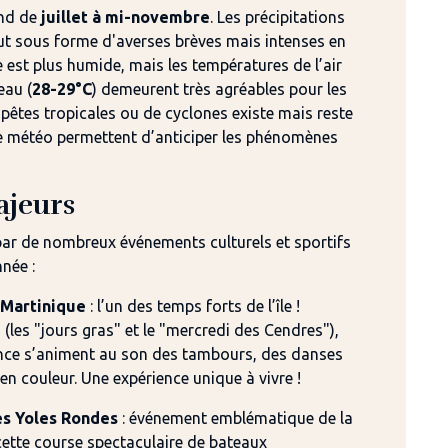
nd de
juillet à mi-novembre
. Les précipitations
ut sous forme d'averses brèves mais intenses en
 est plus humide, mais les températures de l’air
’eau (
28-29°C
) demeurent très agréables pour les
pêtes tropicales ou de cyclones existe mais reste
rte météo permettent d’anticiper les phénomènes
jeurs
par de nombreux événements culturels et sportifs
née :
 Martinique
: l’un des temps forts de l’île !
 (les "jours gras" et le "mercredi des Cendres"),
ance s’animent au son des tambours, des danses
n couleur. Une expérience unique à vivre !
es Yoles Rondes
: événement emblématique de la
cette course spectaculaire de bateaux