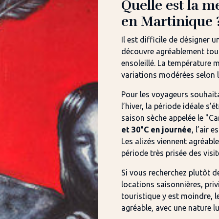
Quelle est la m
en Martinique 
Il est difficile de désigner 
découvre agréablement toute
ensoleillé. La température 
variations modérées selon l
Pour les voyageurs souhaita
l’hiver, la période idéale s’
saison sèche appelée le "Ca
et 30°C en journée
, l’air 
Les alizés viennent agréabl
période très prisée des visit
Si vous recherchez plutôt de
locations saisonnières, priv
touristique y est moindre, l
agréable, avec une nature l