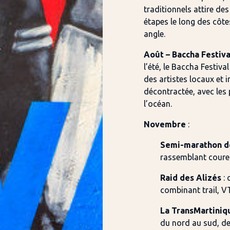
traditionnels attire des
étapes le long des côte
angle.
Août – Baccha Festiva
l’été, le Baccha Festiva
des artistes locaux et 
décontractée, avec les 
l’océan.
Novembre
:
Semi-marathon d
rassemblant coureu
Raid des Alizés
: 
combinant trail, V
La TransMartiniq
du nord au sud, de