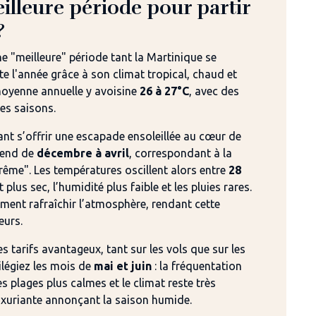
eilleure période pour partir
?
une "meilleure" période tant la Martinique se
 l'année grâce à son climat tropical, chaud et
moyenne annuelle y avoisine
26 à 27°C
, avec des
es saisons.
nt s’offrir une escapade ensoleillée au cœur de
étend de
décembre à avril
, correspondant à la
rême". Les températures oscillent alors entre
28
est plus sec, l’humidité plus faible et les pluies rares.
ement rafraîchir l’atmosphère, rendant cette
eurs.
s tarifs avantageux, tant sur les vols que sur les
ilégiez les mois de
mai et juin
: la fréquentation
es plages plus calmes et le climat reste très
uxuriante annonçant la saison humide.