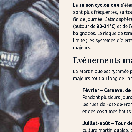
La
saison cyclonique
s'éte
sont plus fréquentes, surto
fin de journée. L’atmosphère
(autour de
30-31°C
) et de l
baignades. Le risque de tem
limité ; les systèmes d'ale
majeurs.
Evénements ma
La Martinique est rythmée 
majeurs tout au long de l’an
Février – Carnaval de
Pendant plusieurs jours
les rues de Fort-de-Fr
et des costumes hauts e
Juillet-août – Tour d
culture martiniquaise, 