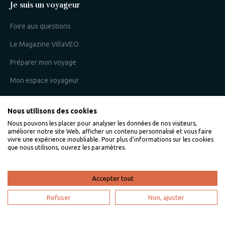
Je suis un voyageur
Foire aux questions
Le Magazine VillaVEO
Préparer mon voyage
Mon espace voyageur
Nous utilisons des cookies
Je suis un propriétaire
Nous pouvons les placer pour analyser les données de nos visiteurs,
améliorer notre site Web, afficher un contenu personnalisé et vous faire
L'expertise VillaVEO
vivre une expérience inoubliable. Pour plus d'informations sur les cookies
que nous utilisons, ouvrez les paramètres.
Déposer mon annonce
Bien gérer ma location saisonnière
Accepter tout
Mon espace propriétaire
Refuser
Non, ajuster