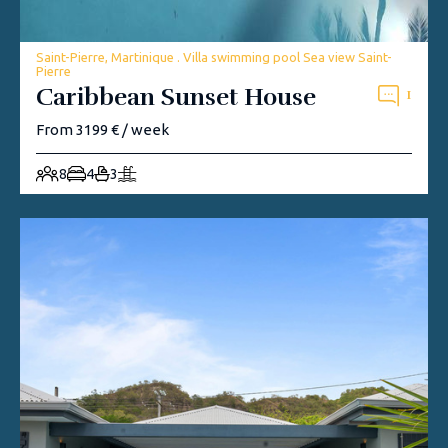
Saint-Pierre, Martinique . Villa swimming pool Sea view Saint-
Pierre
Caribbean Sunset House
1
From 3199 € / week
8
4
3