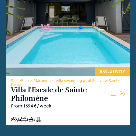
EXCLUSIVITY
Saint-Pierre, Martinique . Villa swimming pool Sea view Saint-
Pierre
Villa l'Escale de Sainte
69
Philomène
From 1694 € / week
6
3
3