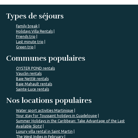
Types de séjours
Family break
Holidays Villa Rentals
Friends trip
Last minute trip
Green trip
Communes populaires
OYSTER POND rentals
Vauclin rentals
Baie Nettlé rentals
Baie Mahault rentals
Sainte-Luce rentals
Nos locations populaires
Water sport activities Martinique
Your stay for Toussaint holidays in Guadeloupe
Summer Holidays in the Caribbean: Take Advantage of the Last
Available Slots!
Luxury villa rental in Saint Martin
The West Indies in February