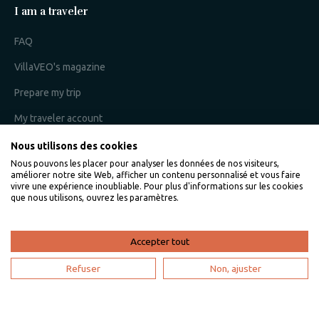
I am a traveler
FAQ
VillaVEO's magazine
Prepare my trip
My traveler account
Nous utilisons des cookies
Nous pouvons les placer pour analyser les données de nos visiteurs,
I am an owner
améliorer notre site Web, afficher un contenu personnalisé et vous faire
vivre une expérience inoubliable. Pour plus d'informations sur les cookies
que nous utilisons, ouvrez les paramètres.
Villaveo's expertise
List yout home
Accepter tout
Renting your vacation home
Refuser
Non, ajuster
Owner login