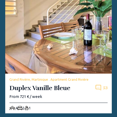
Grand Rivière, Martinique . Apartment Grand Rivière
Duplex Vanille Bleue
53
From 721 € / week
4
2
1