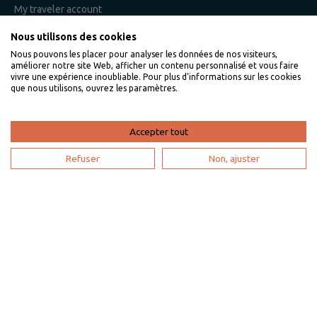
My traveler account
Nous utilisons des cookies
Nous pouvons les placer pour analyser les données de nos visiteurs,
I am an owner
améliorer notre site Web, afficher un contenu personnalisé et vous faire
vivre une expérience inoubliable. Pour plus d'informations sur les cookies
que nous utilisons, ouvrez les paramètres.
Villaveo's expertise
List yout home
Accepter tout
Renting your vacation home
Refuser
Non, ajuster
Owner login
Become a partner
I'm a travel agency
My account