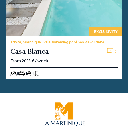
EXCLUSIVITY
Trinité, Martinique . Villa swimming pool Sea view Trinité
Casa Blanca
3
From 2023 € / week
8
4
4