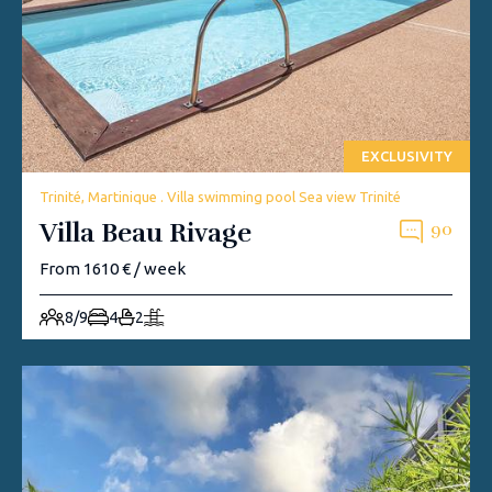
EXCLUSIVITY
Trinité, Martinique . Villa swimming pool Sea view Trinité
Villa Beau Rivage
90
From 1610 € / week
8/9
4
2