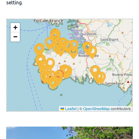
setting.
+
−
Leaflet
|
©
OpenStreetMap
contributors