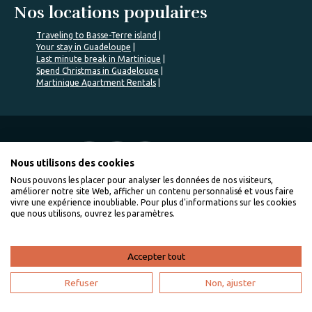
Nos locations populaires
Traveling to Basse-Terre island
Your stay in Guadeloupe
Last minute break in Martinique
Spend Christmas in Guadeloupe
Martinique Apartment Rentals
%>
Nous utilisons des cookies
Nous pouvons les placer pour analyser les données de nos visiteurs,
améliorer notre site Web, afficher un contenu personnalisé et vous faire
Quality accommodation chosen by us
vivre une expérience inoubliable. Pour plus d'informations sur les cookies
que nous utilisons, ouvrez les paramètres.
Accepter tout
About VillaVEO
Refuser
Non, ajuster
About us