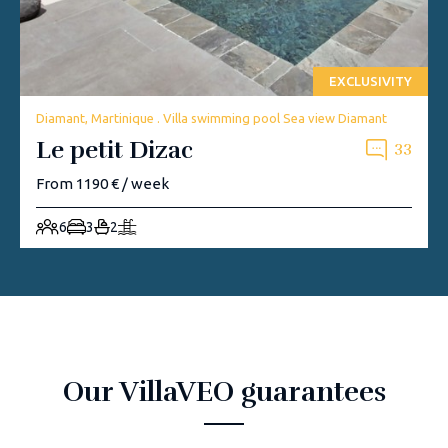
EXCLUSIVITY
Diamant, Martinique . Villa swimming pool Sea view Diamant
Le petit Dizac
33
From 1190 € / week
6
3
2
Our VillaVEO guarantees