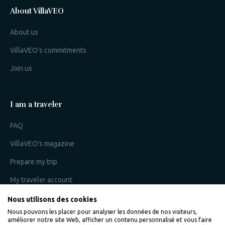
About VillaVEO
About us
VillaVEO's commitments
Join us
I am a traveler
FAQ
VillaVEO's magazine
Prepare my trip
My traveler account
Nous utilisons des cookies
Nous pouvons les placer pour analyser les données de nos visiteurs,
I am an owner
améliorer notre site Web, afficher un contenu personnalisé et vous faire