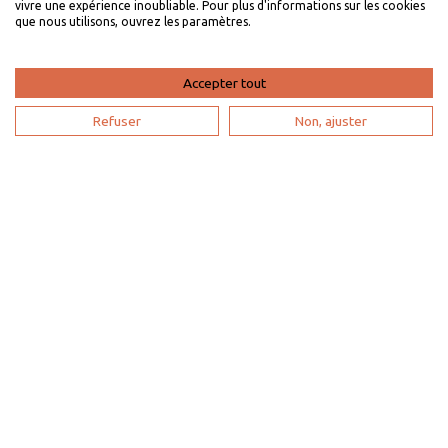
vivre une expérience inoubliable. Pour plus d'informations sur les cookies
que nous utilisons, ouvrez les paramètres.
Villaveo's expertise
List yout home
Accepter tout
Renting your vacation home
Refuser
Non, ajuster
Owner login
Become a partner
I'm a travel agency
My account
Sitemap
Search configuration
Legal notice
Privacy
policy
Contact us
Our partners