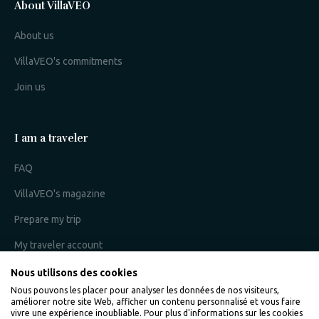
About VillaVEO
About us
VillaVEO's commitments
Join us
I am a traveler
FAQ
VillaVEO's magazine
Prepare my trip
My traveler account
Nous utilisons des cookies
Nous pouvons les placer pour analyser les données de nos visiteurs,
I am an owner
améliorer notre site Web, afficher un contenu personnalisé et vous faire
vivre une expérience inoubliable. Pour plus d'informations sur les cookies