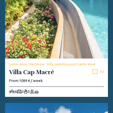
Sainte-Anne, Martinique . Villa swimming pool Sainte-Anne
Villa Cap Macré
29
From 1099 € / week
6
3
3