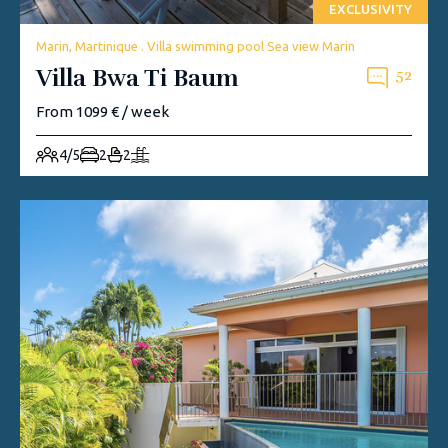
EXCLUSIVITY
Marin, Martinique . Villa swimming pool Sea view Marin
Villa Bwa Ti Baum
52
From 1099 € / week
4/5
2
2