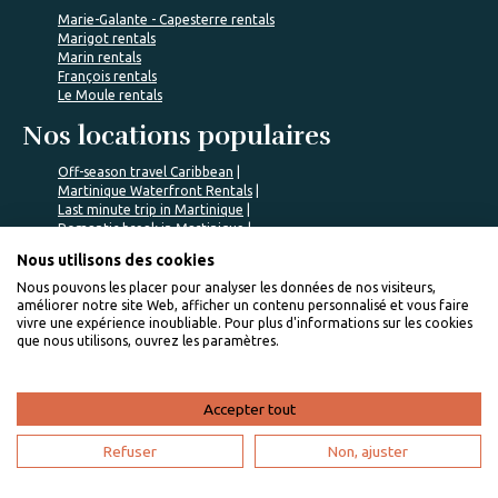
Marie-Galante - Capesterre rentals
Marigot rentals
Marin rentals
François rentals
Le Moule rentals
Nos locations populaires
Off-season travel Caribbean
Martinique Waterfront Rentals
Last minute trip in Martinique
Romantic break in Martinique
Traveling to Basse-Terre island
Nous utilisons des cookies
Nous pouvons les placer pour analyser les données de nos visiteurs,
améliorer notre site Web, afficher un contenu personnalisé et vous faire
vivre une expérience inoubliable. Pour plus d'informations sur les cookies
que nous utilisons, ouvrez les paramètres.
%>
Accepter tout
Quality accommodation chosen by us
Refuser
Non, ajuster