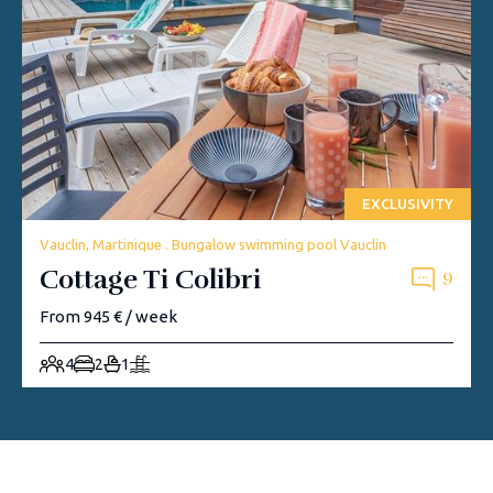
EXCLUSIVITY
Vauclin, Martinique . Bungalow swimming pool Vauclin
Cottage Ti Colibri
9
From 945 € / week
4
2
1