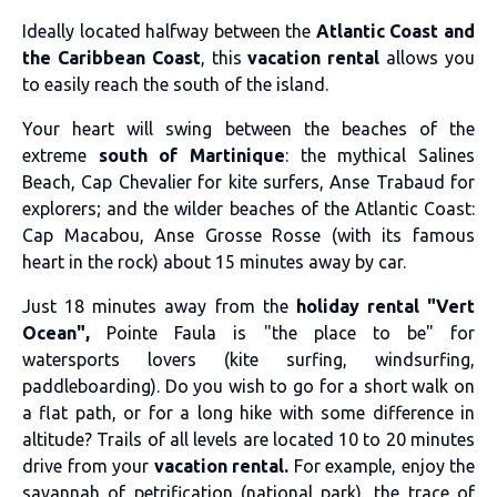
Ideally located halfway between the
Atlantic Coast and
the Caribbean Coast
, this
vacation rental
allows you
to easily reach the south of the island.
Your heart will swing between the beaches of the
extreme
south of Martinique
: the mythical Salines
Beach, Cap Chevalier for kite surfers, Anse Trabaud for
explorers; and the wilder beaches of the Atlantic Coast:
Cap Macabou, Anse Grosse Rosse (with its famous
heart in the rock) about 15 minutes away by car.
Just 18 minutes away from the
holiday rental "Vert
Ocean",
Pointe Faula is "the place to be" for
watersports lovers (kite surfing, windsurfing,
paddleboarding). Do you wish to go for a short walk on
a flat path, or for a long hike with some difference in
altitude? Trails of all levels are located 10 to 20 minutes
drive from your
vacation rental.
For example, enjoy the
savannah of petrification (national park), the trace of