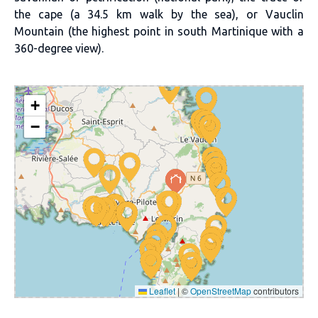
the cape (a 34.5 km walk by the sea), or Vauclin
Mountain (the highest point in south Martinique with a
360-degree view).
+
−
Leaflet
|
©
OpenStreetMap
contributors