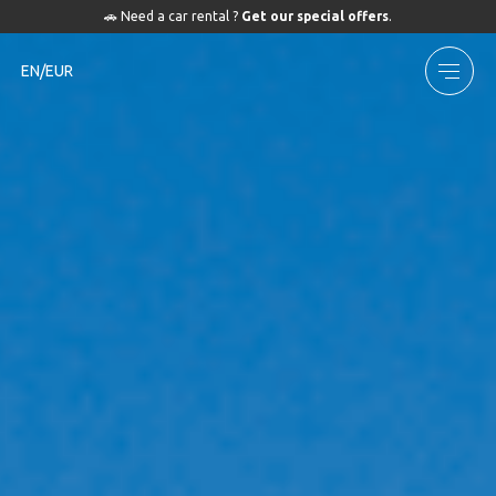
🚗 Need a car rental ?
Get our special offers
.
EN/EUR